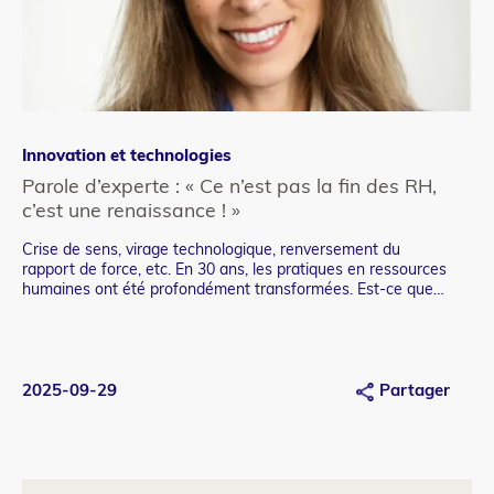
Innovation et technologies
St
Parole d’experte : « Ce n’est pas la fin des RH,
Le
c’est une renaissance ! »
as
Crise de sens, virage technologique, renversement du
À q
Teaser
Te
rapport de force, etc. En 30 ans, les pratiques en ressources
son
humaines ont été profondément transformées. Est-ce que
c’était mieux avant ? Notre experte répond.
2025-09-29
Partager
20