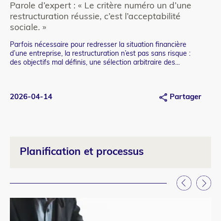
refonte
re
Parole d’expert : « Le critère numéro un d’une
Le
restructuration réussie, c’est l’acceptabilité
le
sociale. »
À l
Te
mai
Parfois nécessaire pour redresser la situation financière
Teaser
d’une entreprise, la restructuration n’est pas sans risque :
des objectifs mal définis, une sélection arbitraire des
employé.e.s qui quittent et un manque de soutien à ceux qui
restent.
2026-04-14
Partager
20
Planification et processus