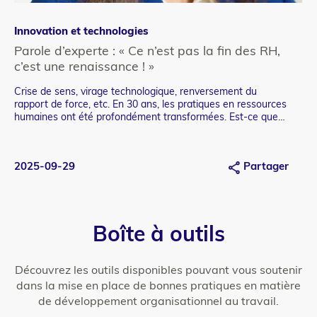
Innovation et technologies
In
Catégorie
Ca
refonte
re
Parole d’experte : « Ce n’est pas la fin des RH,
Co
c’est une renaissance ! »
ré
Crise de sens, virage technologique, renversement du
Les
Teaser
Te
rapport de force, etc. En 30 ans, les pratiques en ressources
et 
humaines ont été profondément transformées. Est-ce que
c’était mieux avant ? Notre experte répond.
2025-09-29
Partager
20
Boîte à outils
Découvrez les outils disponibles pouvant vous soutenir
dans la mise en place de bonnes pratiques en matière
de développement organisationnel au travail.