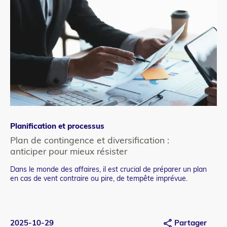
Planification et processus
Pl
Catégorie
Ca
refonte
re
Plan de contingence et diversification :
Ca
anticiper pour mieux résister
ve
Dans le monde des affaires, il est crucial de préparer un plan
San
Teaser
Te
en cas de vent contraire ou pire, de tempête imprévue.
se 
2025-10-29
Partager
20