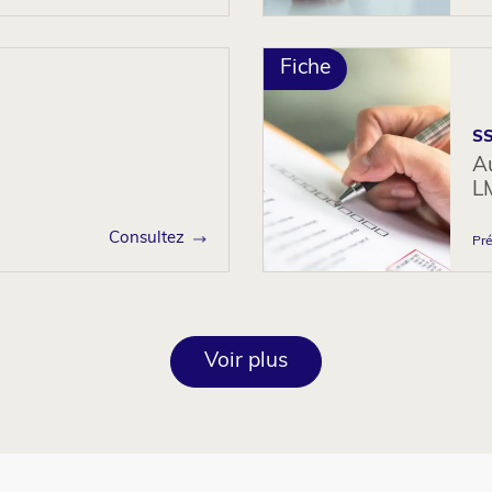
Fiche
SS
Au
L
Consultez
Pré
Voir plus