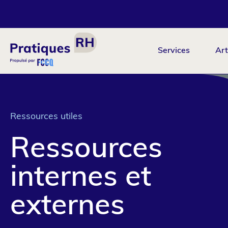
Aller
au
contenu
principal
Services
Art
Navigation
principale
Ressources utiles
Ressources
internes et
externes