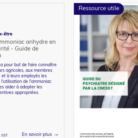
Ressource utile
x-être
l'ammoniac anhydre en
rité - Guide de
n
 pour but de faire connaître
rs agricoles, aux membres
e et à leurs employés les
 l'utilisation de l'ammoniac
es aider à adopter les
ntives appropriées.
En savoir plus
a SST