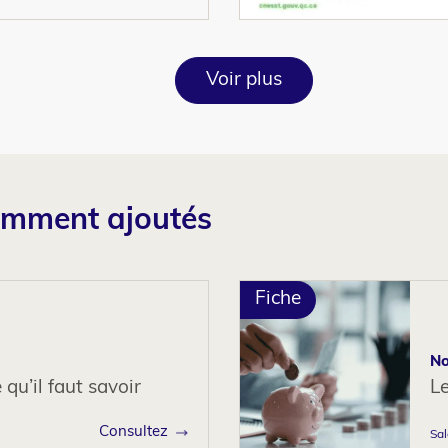
Voir plus
emment ajoutés
Fiche
No
 qu’il faut savoir
L
Consultez
Sal