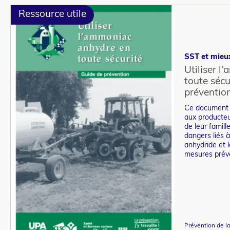
Ressource utile
SST et mieu
Utiliser 
toute sécu
préventio
Ce document a
aux producteu
de leur famill
dangers liés à
anhydride et l
mesures préve
Prévention de l