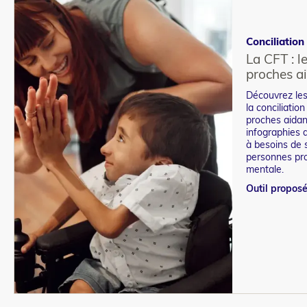
Conciliation 
La CFT : l
proches a
Découvrez les
la conciliatio
proches aidan
infographies 
à besoins de s
personnes pr
mentale.
Outil proposé