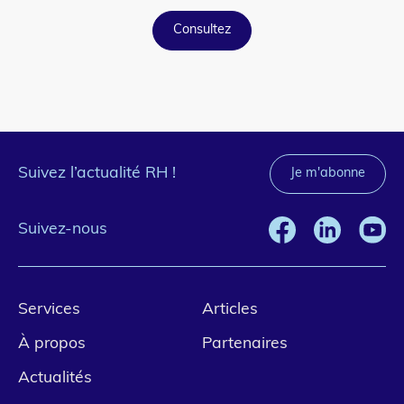
Button
Consultez
Suivez l’actualité RH !
Je m'abonne
Suivez-nous
Pied
Services
Articles
de
À propos
Partenaires
page
Actualités