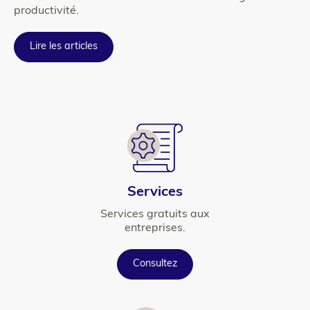
productivité.
Lire les articles
element
Icône
Titre
Services
Texte
Services gratuits aux
entreprises.
Button
Consultez