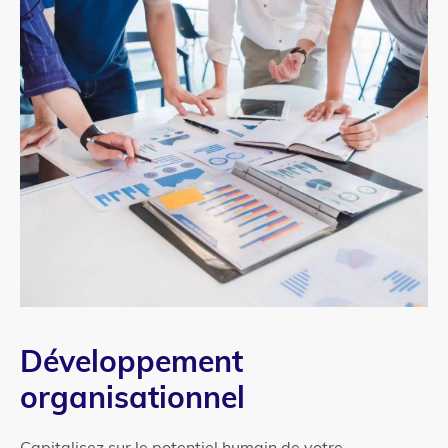
Column
Texte
Développement
1
organisationnel