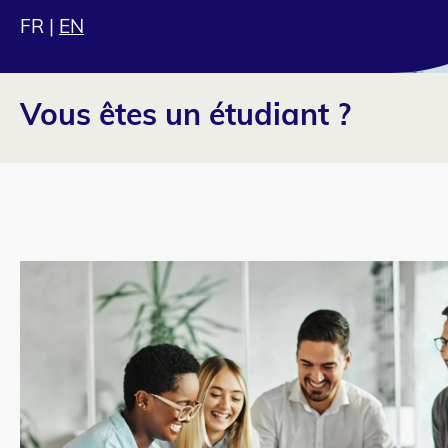
FR
|
EN
Vous êtes un étudiant ?
Column
para_image
1