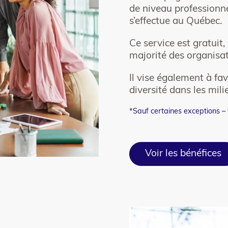
de niveau professionne
s’effectue au Québec.
Ce service est gratuit, 
majorité des organisa
Il vise également à favo
diversité dans les mili
*Sauf certaines exceptions – 
Voir les bénéfices
Colonne
para_image
2