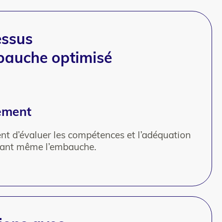
essus
bauche optimisé
rement
nt d’évaluer les compétences et l’adéquation
avant même l’embauche.
An