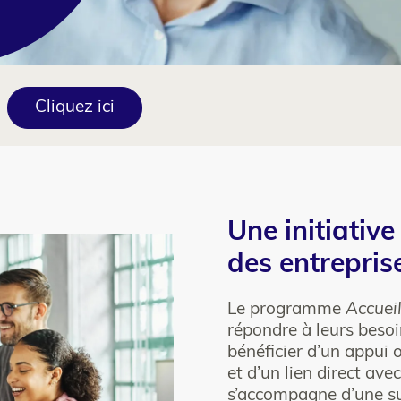
Cliquez ici
Colonne
Texte
Une initiative
2
des entreprise
Le programme
Accueil
répondre à leurs beso
bénéficier d’un appui 
et d’un lien direct ave
s’accompagne d’une sub