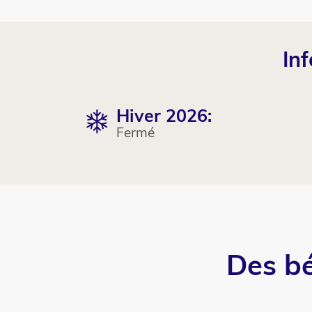
Column
Texte
In
1
Hiver 2026:
Colonne
Texte
2
Fermé
Titre
Des bé