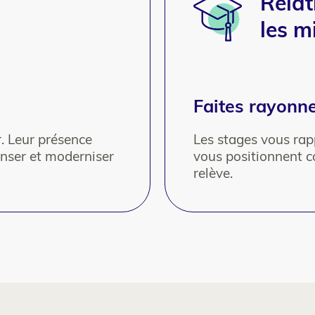
Relat
les m
Faites rayonn
r. Leur présence
Les stages vous rap
enser et moderniser
vous positionnent 
relève.