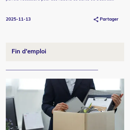
motifs fait l’objet d’un encadrement législatif en milieu de
travail.
2025-11-13
Partager
20
Fin d'emploi