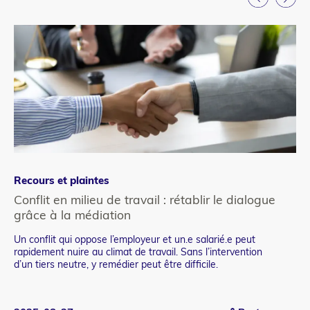
Recours et plaintes
Co
Conflit en milieu de travail : rétablir le dialogue
Pa
grâce à la médiation
dr
Un conflit qui oppose l’employeur et un.e salarié.e peut
De
Teaser
Te
rapidement nuire au climat de travail. Sans l’intervention
fra
d’un tiers neutre, y remédier peut être difficile.
pre
de 