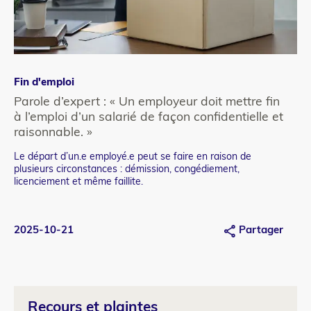
Fin d'emploi
Catégorie
refonte
Parole d’expert : « Un employeur doit mettre fin
à l’emploi d’un salarié de façon confidentielle et
raisonnable. »
Le départ d’un.e employé.e peut se faire en raison de
Teaser
plusieurs circonstances : démission, congédiement,
licenciement et même faillite.
2025-10-21
Partager
Recours et plaintes