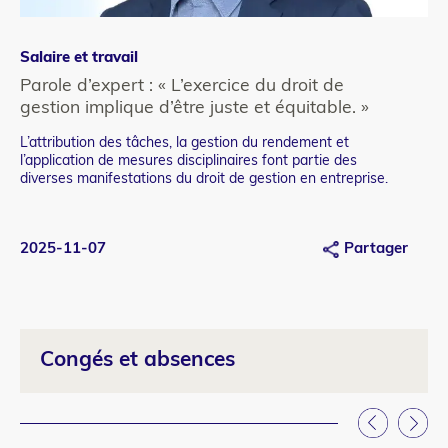
Salaire et travail
Sal
Catégorie
Ca
refonte
re
Parole d’expert : « L’exercice du droit de
Pa
gestion implique d’être juste et équitable. »
c’
L’attribution des tâches, la gestion du rendement et
À l
Teaser
Te
l’application de mesures disciplinaires font partie des
vol
diverses manifestations du droit de gestion en entreprise.
ten
2025-11-07
Partager
20
Congés et absences