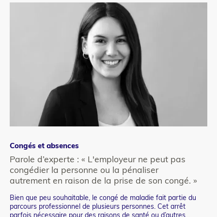
Congés et absences
Co
Catégorie
Ca
refonte
re
Parole d’experte : « L'employeur ne peut pas
Pa
congédier la personne ou la pénaliser
dr
autrement en raison de la prise de son congé. »
De
Te
fra
Bien que peu souhaitable, le congé de maladie fait partie du
Teaser
pre
parcours professionnel de plusieurs personnes. Cet arrêt
de 
parfois nécessaire pour des raisons de santé ou d’autres