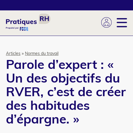
Aller
au
contenu
principal
Fil
Articles
Normes du travail
Parole d’expert : «
d'Ariane
Un des objectifs du
RVER, c’est de créer
des habitudes
d’épargne. »