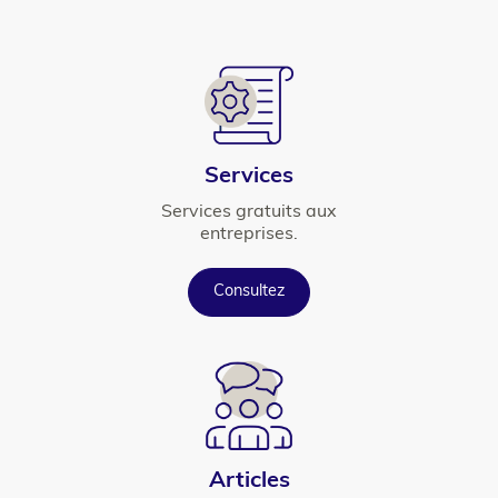
element
Icône
Titre
Services
Texte
Services gratuits aux
entreprises.
Button
Consultez
Icône
Titre
Articles