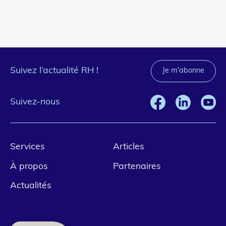
Suivez l’actualité RH !
Je m'abonne
Suivez-nous
Pied
Services
Articles
de
À propos
Partenaires
page
Actualités
1