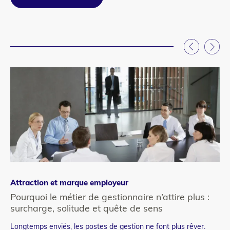
Attraction et marque employeur
Ge
Pourquoi le métier de gestionnaire n’attire plus :
Pa
surcharge, solitude et quête de sens
d’
Longtemps enviés, les postes de gestion ne font plus rêver.
Co
Teaser
Te