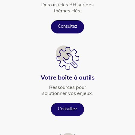
Texte
Des articles RH sur des
thèmes clés.
Button
Consultez
Icône
Titre
Votre boîte à outils
Texte
Ressources pour
solutionner vos enjeux.
Button
Consultez
Icône