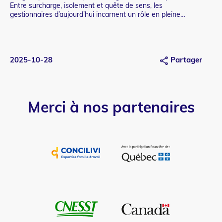
Entre surcharge, isolement et quête de sens, les
de 
gestionnaires d’aujourd’hui incarnent un rôle en pleine
coh
redéfinition.
2025-10-28
Partager
20
Merci à nos partenaires
Image
et
lien