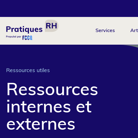
Aller
au
contenu
principal
Services
Art
Navigation
principale
Ressources utiles
Ressources
internes et
externes