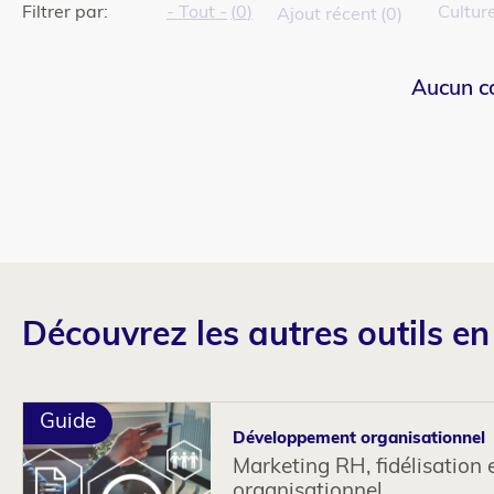
Filtrer par:
- Tout -
0
Cultur
Ajout récent
0
Aucun co
Découvrez les autres outils e
Guide
Développement organisationnel
Marketing RH, fidélisation
organisationnel