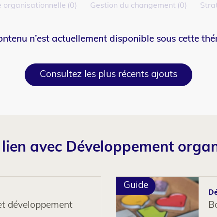
e organisationnelle
0
Gestion du changement
0
Stra
ntenu n’est actuellement disponible sous cette th
Consultez les plus récents ajouts
n lien avec Développement organ
Guide
Dé
 et développement
Bo