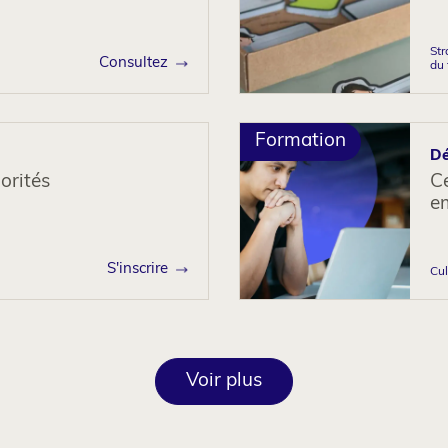
Str
Consultez
du 
Formation
Dé
orités
C
e
S'inscrire
Cul
Voir plus