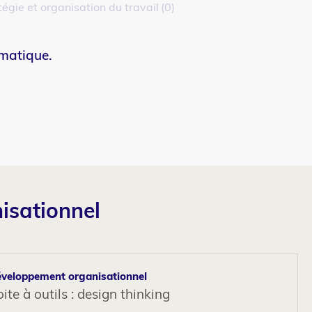
tégie et organisation du travail
0
ématique.
isationnel
veloppement organisationnel
ite à outils : design thinking