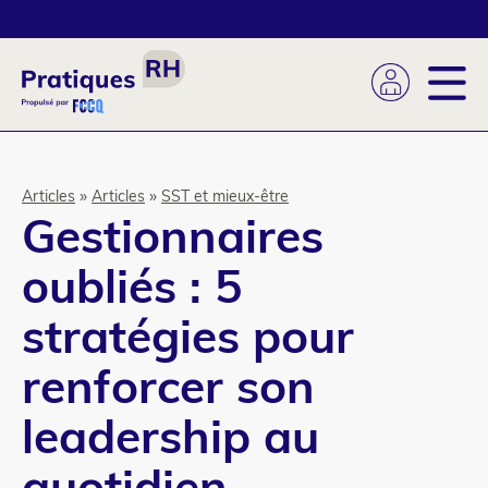
Aller
au
contenu
principal
Fil
Articles
Articles
SST et mieux-être
Gestionnaires
d'Ariane
oubliés : 5
stratégies pour
renforcer son
leadership au