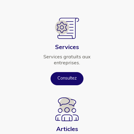
element
Icône
Titre
Services
Texte
Services gratuits aux
entreprises.
Button
Consultez
Icône
Titre
Articles