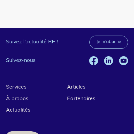
Suivez l’actualité RH !
Je m'abonne
Suivez-nous
Pied
Services
Articles
de
À propos
Partenaires
page
Actualités
1