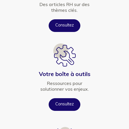
Texte
Des articles RH sur des
thèmes clés.
Button
Consultez
Icône
Titre
Votre boîte à outils
Texte
Ressources pour
solutionner vos enjeux.
Button
Consultez
Icône