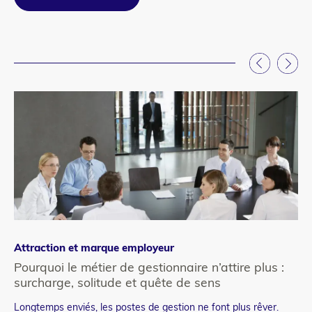
Attraction et marque employeur
Ge
Pourquoi le métier de gestionnaire n’attire plus :
Pa
surcharge, solitude et quête de sens
d’
Longtemps enviés, les postes de gestion ne font plus rêver.
Co
Teaser
Te