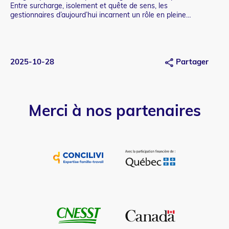
Entre surcharge, isolement et quête de sens, les
de 
gestionnaires d’aujourd’hui incarnent un rôle en pleine
coh
redéfinition.
2025-10-28
Partager
20
Merci à nos partenaires
Image
et
lien