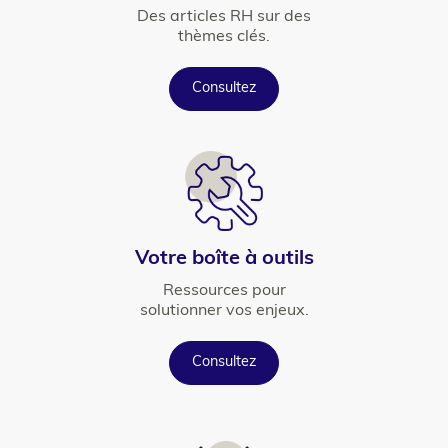
Texte
Des articles RH sur des
thèmes clés.
Button
Consultez
Icône
Titre
Votre boîte à outils
Texte
Ressources pour
solutionner vos enjeux.
Button
Consultez
Icône