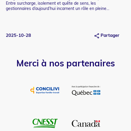
Entre surcharge, isolement et quête de sens, les
de 
gestionnaires d’aujourd’hui incarnent un rôle en pleine
coh
redéfinition.
2025-10-28
Partager
20
Merci à nos partenaires
Image
et
lien