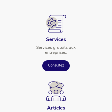
element
Icône
Titre
Services
Texte
Services gratuits aux
entreprises.
Button
Consultez
Icône
Titre
Articles