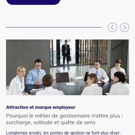
Attraction et marque employeur
Ge
Pourquoi le métier de gestionnaire n’attire plus :
Pa
surcharge, solitude et quête de sens
d’
Longtemps enviés, les postes de gestion ne font plus rêver.
Co
Teaser
Te