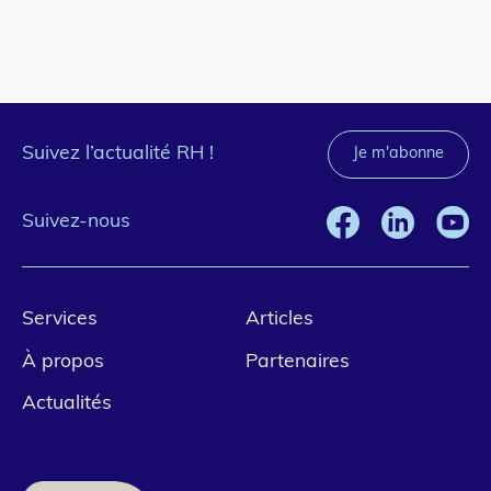
Suivez l’actualité RH !
Je m'abonne
Suivez-nous
Pied
Services
Articles
de
À propos
Partenaires
page
Actualités
1