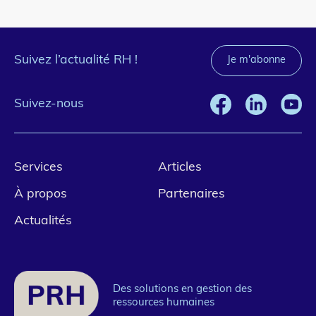
Suivez l’actualité RH !
Je m'abonne
Suivez-nous
Pied
Services
Articles
de
À propos
Partenaires
page
Actualités
1
Des solutions en gestion des
ressources humaines